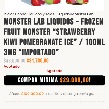
Inicio
Tienda
Líquidos y sales
E-liquids
Monster Lab
MONSTER LAB LIQUIDOS – FROZEN
FRUIT MONSTER “STRAWBERRY
KIWI POMEGRANATE ICE” / 100ML
3MG “IMPORTADO”
$
48.000,00
$
31.730,00
Agotado
Agotado
COMPRA MINIMA
$
29.000,00
!
Añade
$
109.000,00
al carrito y obtenga envío gratis!