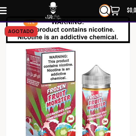
$
0,
-34%
AGOTADO