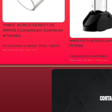
“PIREX” ACRILICOS RECTOS
VARIOS (Consulta por tu pirex en
el listado)
AIRISTECH BOQUILLA 
Accesorios y Varios
,
Pirex
,
Varios
PITERA
$
6.170,00
$
11.700,00
Vapeadores Herbales
LEER MÁS
$
14.500,00
$
18.900,00
AGREGAR AL CARRITO
Conta