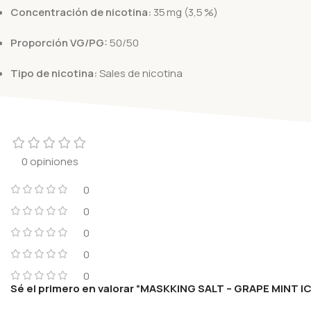
Concentración de nicotina:
35 mg (3,5 %)
Proporción VG/PG:
50/50
Tipo de nicotina:
Sales de nicotina
0 opiniones
0
0
0
0
0
Sé el primero en valorar “MASKKING SALT – GRAPE MINT I