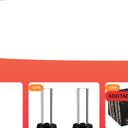
-23%
-59%
AGOTA