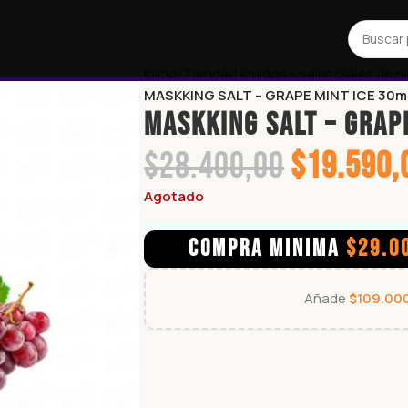
Inicio
Tienda
Líquidos y sales
Sales de n
MASKKING SALT – GRAPE MINT ICE 30m
MASKKING SALT – GRAP
$
28.400,00
$
19.590,
Agotado
COMPRA MINIMA
$
29.0
Añade
$
109.00