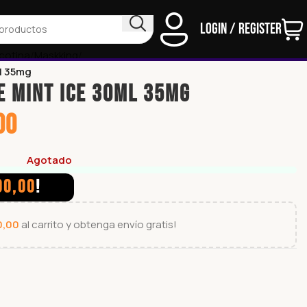
Login / Register
icotina
Maskking
l 35mg
E MINT ICE 30ml 35mg
00
Agotado
00,00
!
0,00
al carrito y obtenga envío gratis!