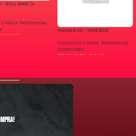
 – ROLL WIRE (x
 y Varios
,
Resistencias
s
Alambre UD – WIRE BOX
5.840,00
Accesorios y Varios
,
Resistencias
comerciales
$
14.350,00
$
28.000,00
LEER MÁS
ompra!