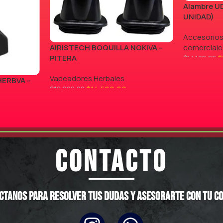
Alambre UD
UNIDAD)
Accesorios
AIRISTECH BOQUILLA NOKIVA –
comerciale
PITERA
$
$
14.100,00
LEER MÁS
Vapeadores Herbales
HERBVA –
$
14.500,00
$
18.900,00
AGREGAR AL CARRITO
CONTACTO
ctanos para resolver tus dudas y asesorarte con tu c