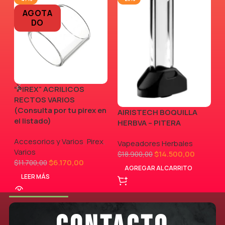
AGOTA
DO
“PIREX” ACRILICOS
RECTOS VARIOS
(Consulta por tu pirex en
AIRISTECH BOQUILLA
V
el listado)
HERBVA – PITERA
Accesorios y Varios
,
Pirex
,
Vapeadores Herbales
Varios
$
14.500,00
$
18.900,00
$
6.170,00
$
11.700,00
AGREGAR AL CARRITO
LEER MÁS