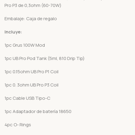
Pro P3 de 0,3ohm (60-70W)
Embalaje: Caja de regalo
Incluye:
1pc Grus 100W Mod
1pc UB Pro Pod Tank (5ml, 810 Drip Tip)
1pc 0.15ohm UB Pro P1 Coil
1pc 0. 3ohm UB Pro P3 Coil
1pc Cable USB Tipo-C
1pc Adaptador de batería 18650
4pc O- Rings