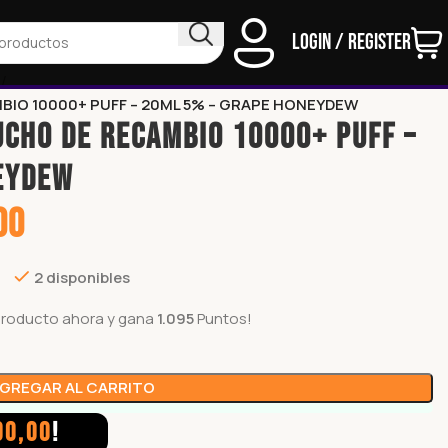
Login / Register
D
MBIO 10000+ PUFF – 20ML 5% – GRAPE HONEYDEW
TUCHO DE RECAMBIO 10000+ PUFF –
EYDEW
00
2 disponibles
producto ahora y gana
1.095
Puntos!
GREGAR AL CARRITO
00,00
!