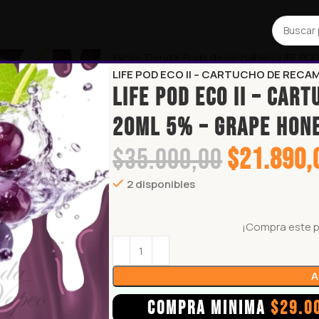
Inicio
Tienda
Pods desechables
LIFE PO
LIFE POD ECO II – CARTUCHO DE RECA
LIFE POD ECO II – CAR
20ML 5% – GRAPE HON
$
35.000,00
$
21.890,
2 disponibles
¡Compra este 
A
COMPRA MINIMA
$
29.0