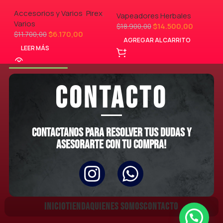
Accesorios y Varios
,
Pirex
,
Vapeadores Herbales
Varios
$
14.500,00
$
18.900,00
$
6.170,00
$
11.700,00
AGREGAR AL CARRITO
LEER MÁS
CONTACTO
Contactanos para resolver tus dudas y
asesorarte con tu compra!
INICIO
TIENDA
QUIENES SOMOS
CONTACTO
CalVito