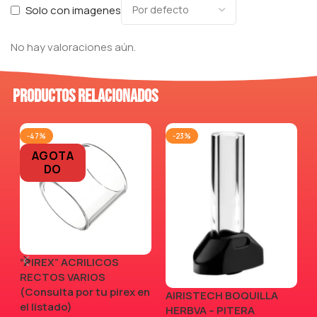
Solo con imagenes
No hay valoraciones aún.
Productos relacionados
-47%
-23%
AGOTA
DO
“PIREX” ACRILICOS
RECTOS VARIOS
(Consulta por tu pirex en
AIRISTECH BOQUILLA
V
el listado)
HERBVA – PITERA