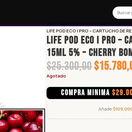
Inicio
Tienda
Pods desechables
LIFE PO
LIFE POD ECO I PRO – CARTUCHO DE R
LIFE POD ECO I PRO – 
15ML 5% – CHERRY BO
$
25.300,00
$
15.780,
Agotado
COMPRA MINIMA
$
29.0
Añade
$
109.00