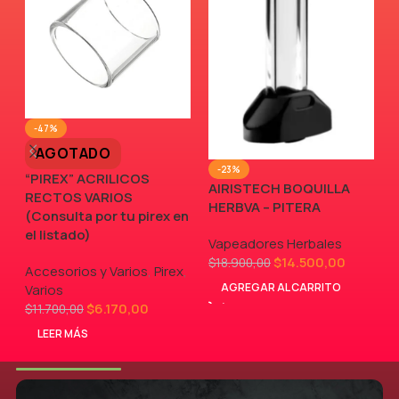
-47%
AGOTADO
-23%
“PIREX” ACRILICOS
AIRISTECH BOQUILLA
RECTOS VARIOS
V
HERBVA – PITERA
(Consulta por tu pirex en
el listado)
Vapeadores Herbales
$
14.500,00
$
18.900,00
Accesorios y Varios
,
Pirex
,
AGREGAR AL CARRITO
Varios
$
6.170,00
$
11.700,00
LEER MÁS