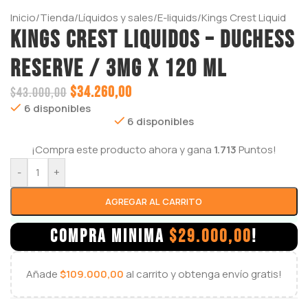
Inicio
/
Tienda
/
Líquidos y sales
/
E-liquids
/
Kings Crest Liquid
KINGS CREST LIQUIDOS – DUCHESS
RESERVE / 3mg x 120 ml
$
34.260,00
$
43.000,00
6 disponibles
6 disponibles
¡Compra este producto ahora y gana
1.713
Puntos!
-
+
AGREGAR AL CARRITO
COMPRA MINIMA
$
29.000,00
!
Añade
$
109.000,00
al carrito y obtenga envío gratis!