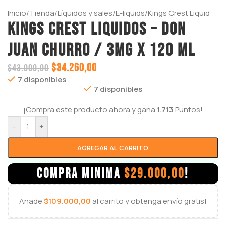
Inicio
/
Tienda
/
Líquidos y sales
/
E-liquids
/
Kings Crest Liquid
KINGS CREST LIQUIDOS – DON
JUAN CHURRO / 3mg x 120 ml
$
34.260,00
$
43.000,00
7 disponibles
7 disponibles
¡Compra este producto ahora y gana
1.713
Puntos!
-
+
AGREGAR AL CARRITO
COMPRA MINIMA
$
29.000,00
!
Añade
$
109.000,00
al carrito y obtenga envío gratis!