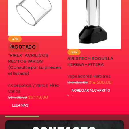
-47%
AGOTADO
-23%
“PIREX” ACRILICOS
AIRISTECH BOQUILLA
RECTOS VARIOS
V
HERBVA – PITERA
(Consulta por tu pirex en
el listado)
Vapeadores Herbales
$
14.500,00
$
18.900,00
Accesorios y Varios
,
Pirex
,
AGREGAR AL CARRITO
Varios
$
6.170,00
$
11.700,00
LEER MÁS