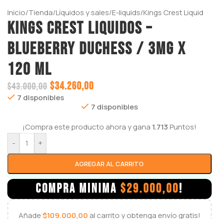
Inicio
/
Tienda
/
Líquidos y sales
/
E-liquids
/
Kings Crest Liquid
KINGS CREST LIQUIDOS –
BLUEBERRY DUCHESS / 3mg x
120 ml
$
34.260,00
$
43.000,00
7 disponibles
7 disponibles
¡Compra este producto ahora y gana
1.713
Puntos!
-
+
AGREGAR AL CARRITO
COMPRA MINIMA
$
29.000,00
!
Añade
$
109.000,00
al carrito y obtenga envío gratis!