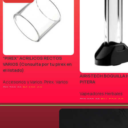
“PIREX” ACRILICOS RECTOS
VARIOS (Consulta por tu pirex en
el listado)
AIRISTECH BOQUILLA 
Accesorios y Varios
,
Pirex
,
Varios
PITERA
$
6.170,00
$
11.700,00
Vapeadores Herbales
LEER MÁS
$
14.500,00
$
18.900,00
AGREGAR AL CARRITO