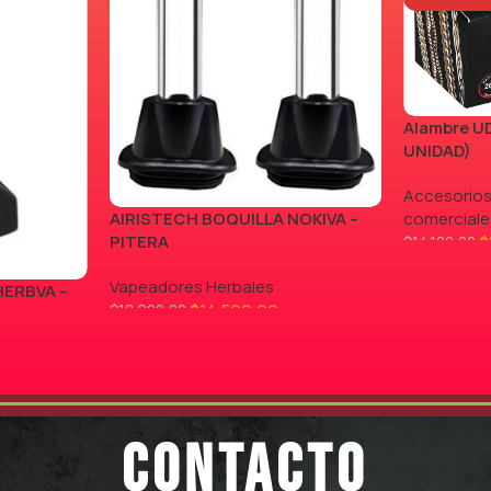
Alambre UD
UNIDAD)
Accesorios
AIRISTECH BOQUILLA NOKIVA –
comerciale
PITERA
$
$
14.100,00
LEER MÁS
Vapeadores Herbales
HERBVA –
$
14.500,00
$
18.900,00
AGREGAR AL CARRITO
CONTACTO