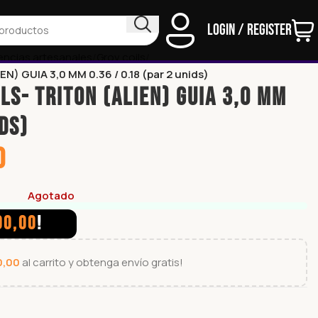
Login / Register
encias artesanales
Grov coils
) GUIA 3,0 MM 0.36 / 0.18 (par 2 unids)
LS- TRITON (ALIEN) GUIA 3,0 MM
ids)
0
Agotado
00,00
!
0,00
al carrito y obtenga envío gratis!