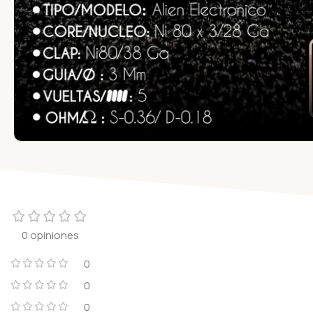
0 opiniones
0
0
0