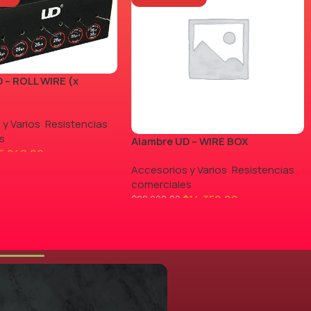
 – ROLL WIRE (x
 y Varios
,
Resistencias
s
Alambre UD – WIRE BOX
5.840,00
Accesorios y Varios
,
Resistencias
comerciales
$
14.350,00
$
28.000,00
LEER MÁS