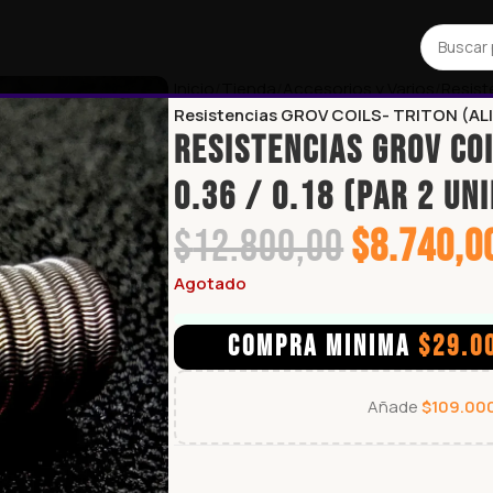
Inicio
Tienda
Accesorios y Varios
Resist
Resistencias GROV COILS- TRITON (ALIEN
Resistencias GROV COI
0.36 / 0.18 (par 2 un
$
12.800,00
$
8.740,0
Agotado
COMPRA MINIMA
$
29.0
Añade
$
109.00