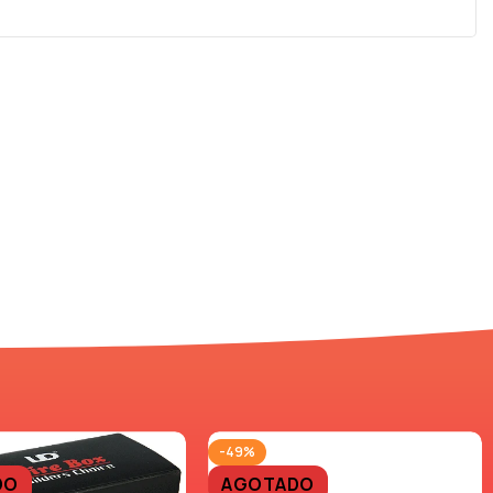
-49%
DO
AGOTADO