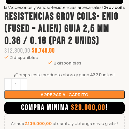
enda
Accesorios y Varios
Resistencias artesanales
Grov coils
Resistencias GROV COILS- ENIO
(FUSED – ALIEN) GUIA 2,5 MM
0.36 / 0.18 (par 2 unids)
$
12.800,00
$
8.740,00
2 disponibles
2 disponibles
¡Compra este producto ahora y gana
437
Puntos!
AGREGAR AL CARRITO
COMPRA MINIMA
$
29.000,00
!
Añade
$
109.000,00
al carrito y obtenga envío gratis!