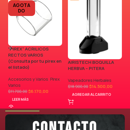
AGOTA
DO
“PIREX” ACRILICOS
RECTOS VARIOS
(Consulta por tu pirex en
AIRISTECH BOQUILLA
V
el listado)
HERBVA – PITERA
Accesorios y Varios
,
Pirex
,
Vapeadores Herbales
Varios
$
14.500,00
$
18.900,00
$
6.170,00
$
11.700,00
AGREGAR AL CARRITO
LEER MÁS
CONTACTO