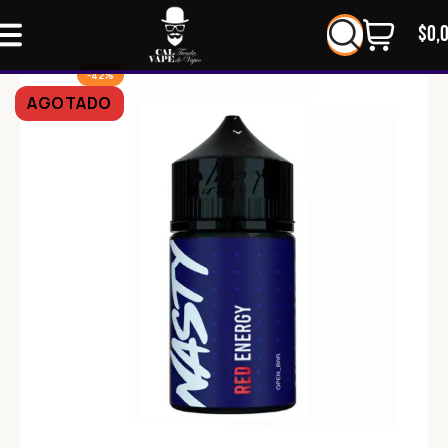
$
0,
-42%
AGOTADO