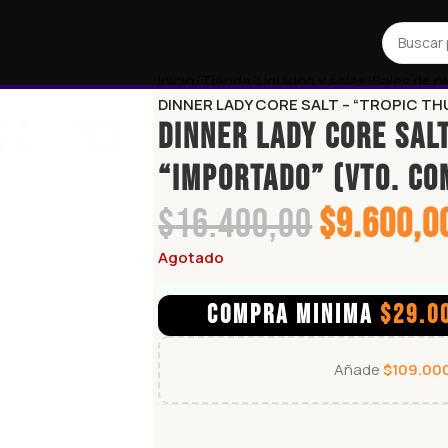
Inicio
Tienda
Líquidos y sales
Sales de n
DINNER LADY CORE SALT – “TROPIC TH
DINNER LADY CORE SAL
“IMPORTADO” (vto. co
$
16.400,00
$
9.600,0
Agotado
COMPRA MINIMA
$
29.0
Añade
$
109.00