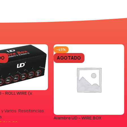
-49%
DO
AGOTADO
 – ROLL WIRE (x
 y Varios
,
Resistencias
s
Alambre UD – WIRE BOX
5.840,00