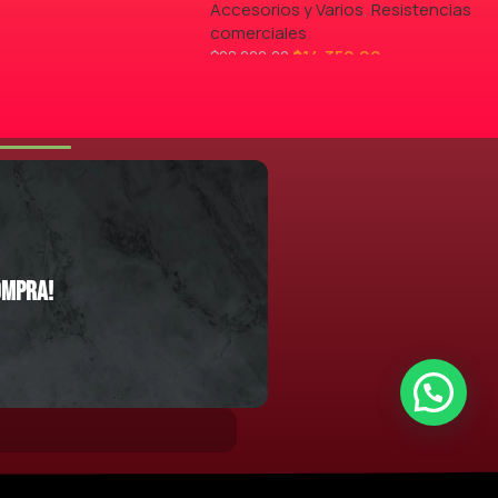
Accesorios y Varios
,
Resistencias
comerciales
$
14.350,00
$
28.000,00
LEER MÁS
ompra!