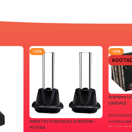
-23%
-59%
AGOTA
Alambre UD
UNIDAD)
Accesorios
AIRISTECH BOQUILLA NOKIVA –
comerciale
PITERA
$
$
14.100,00