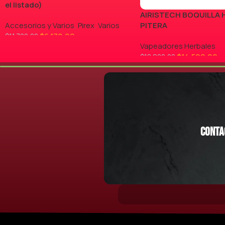
el listado)
AIRISTECH BOQUILLA 
Accesorios y Varios
,
Pirex
,
Varios
PITERA
$
6.170,00
$
11.700,00
Vapeadores Herbales
LEER MÁS
$
14.500,00
$
18.900,00
AGREGAR AL CARRITO
Conta