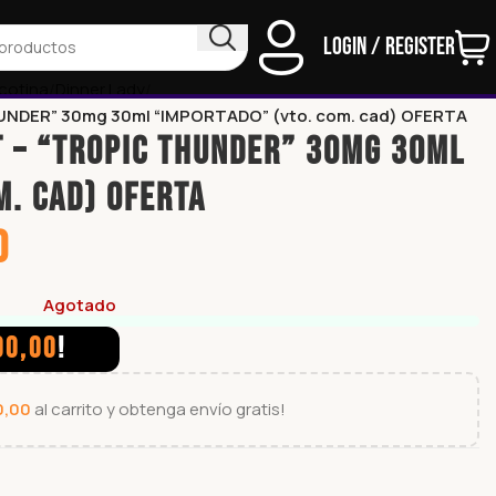
Login / Register
icotina
Dinner Lady
UNDER” 30mg 30ml “IMPORTADO” (vto. com. cad) OFERTA
T – “TROPIC THUNDER” 30mg 30ml
m. cad) OFERTA
0
Agotado
00,00
!
0,00
al carrito y obtenga envío gratis!