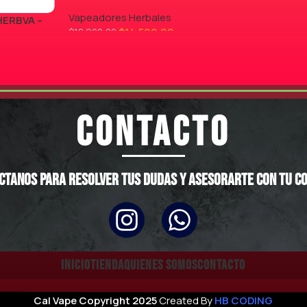
LEER MÁS
Vapeadores Herbales
HERBVA –
$
14.500,00
$
18.900,00
AGREGAR AL CARRITO
CONTACTO
ctanos para resolver tus dudas y asesorarte con tu c
INICIO
TIENDA
QUIENES SOMOS
CONTACTO
Cal Vape
Copyright
2025
Created By
HB CODING