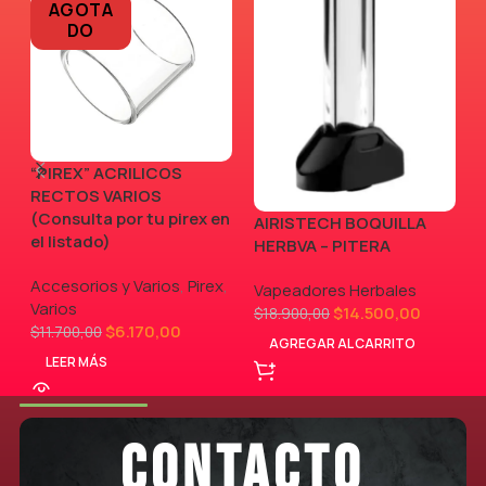
AGOTA
DO
“PIREX” ACRILICOS
RECTOS VARIOS
(Consulta por tu pirex en
AIRISTECH BOQUILLA
V
el listado)
HERBVA – PITERA
Accesorios y Varios
,
Pirex
,
Vapeadores Herbales
Varios
$
14.500,00
$
18.900,00
$
6.170,00
$
11.700,00
AGREGAR AL CARRITO
LEER MÁS
CONTACTO