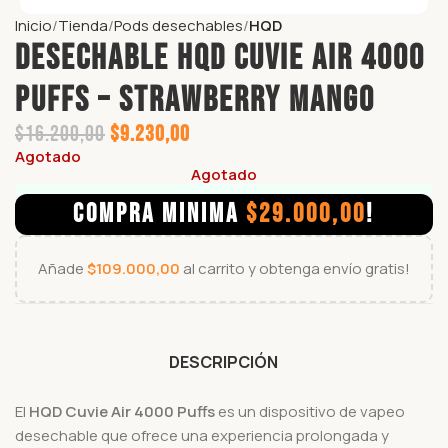
Inicio
Tienda
Pods desechables
HQD
DESECHABLE HQD CUVIE AIR 4000
PUFFS – STRAWBERRY MANGO
$
16.200,00
$
9.230,00
Agotado
Agotado
COMPRA MINIMA
$
29.000,00
!
Añade
$
109.000,00
al carrito y obtenga envío gratis!
DESCRIPCIÓN
El
HQD Cuvie Air 4000 Puffs
es un dispositivo de vapeo
desechable que ofrece una experiencia prolongada y