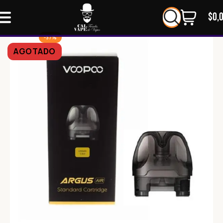
$
0,
-37%
AGOTADO