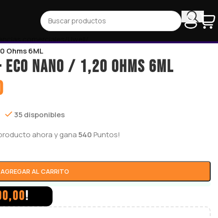
encias comerciales
/
Uwell
/
20 Ohms 6ML
 ECO NANO / 1,20 Ohms 6ML
0
35 disponibles
producto ahora y gana
540
Puntos!
AGREGAR AL CARRITO
00,00
!