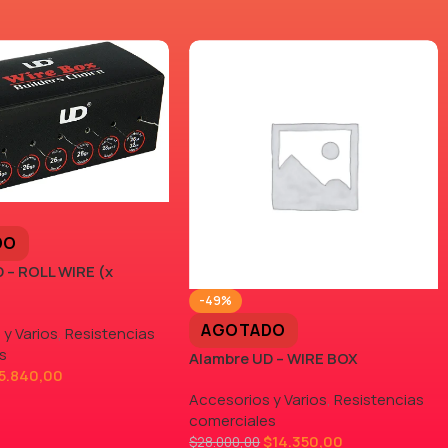
DO
 – ROLL WIRE (x
-49%
AGOTADO
 y Varios
,
Resistencias
s
Alambre UD – WIRE BOX
5.840,00
Accesorios y Varios
,
Resistencias
comerciales
$
14.350,00
$
28.000,00