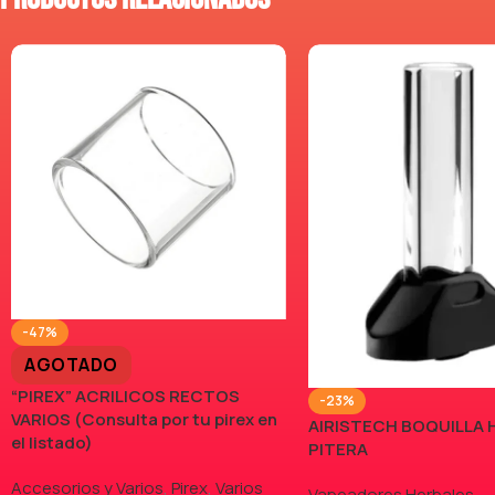
-47%
AGOTADO
“PIREX” ACRILICOS RECTOS
-23%
VARIOS (Consulta por tu pirex en
AIRISTECH BOQUILLA 
el listado)
PITERA
Accesorios y Varios
,
Pirex
,
Varios
Vapeadores Herbales