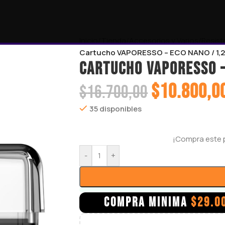
Inicio
/
Tienda
/
Accesorios y Varios
/
Resist
Cartucho VAPORESSO – ECO NANO / 1,
Cartucho VAPORESSO –
$
10.800,0
$
16.700,00
35 disponibles
¡Compra este 
-
+
COMPRA MINIMA
$
29.0