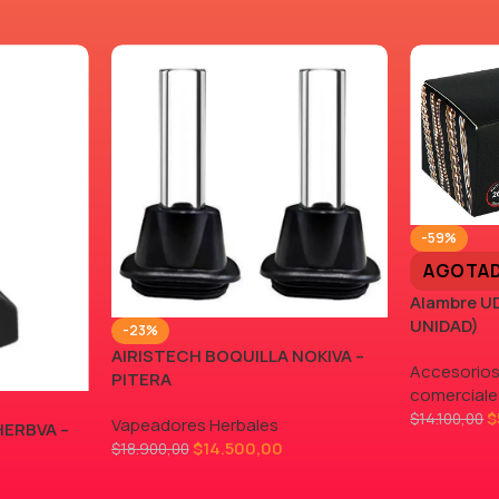
-59%
AGOTA
Alambre UD
UNIDAD)
-23%
AIRISTECH BOQUILLA NOKIVA –
Accesorios
PITERA
comerciale
$
$
14.100,00
Vapeadores Herbales
HERBVA –
$
14.500,00
$
18.900,00