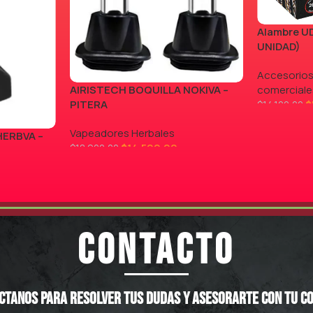
Alambre UD
UNIDAD)
Accesorios
AIRISTECH BOQUILLA NOKIVA –
comerciale
PITERA
$
$
14.100,00
LEER MÁS
Vapeadores Herbales
HERBVA –
$
14.500,00
$
18.900,00
AGREGAR AL CARRITO
CONTACTO
ctanos para resolver tus dudas y asesorarte con tu c