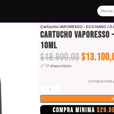
Inicio
Tienda
Accesorios y Varios
Resist
Cartucho VAPORESSO – ECO NANO / 0,
Cartucho VAPORESSO –
10ML
$
18.900,00
$
13.100,
17 disponibles
¡Compra este 
A
COMPRA MINIMA
$
29.0