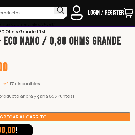
Login / Register
encias comerciales
Uwell
80 Ohms Grande 10ML
 ECO NANO / 0,80 Ohms Grande
00
17 disponibles
producto ahora y gana
655
Puntos!
GREGAR AL CARRITO
00,00
!