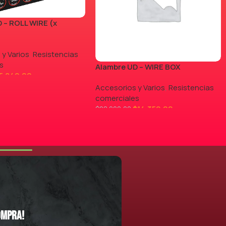
 – ROLL WIRE (x
 y Varios
,
Resistencias
s
Alambre UD – WIRE BOX
5.840,00
Accesorios y Varios
,
Resistencias
comerciales
$
14.350,00
$
28.000,00
LEER MÁS
ompra!