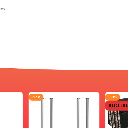
iew.
-23%
-59%
AGOTA