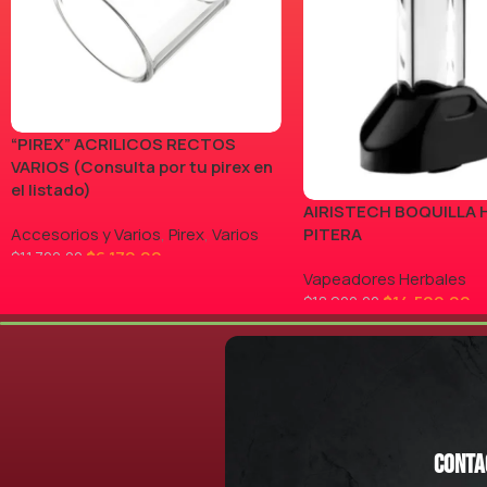
“PIREX” ACRILICOS RECTOS
VARIOS (Consulta por tu pirex en
el listado)
AIRISTECH BOQUILLA 
Accesorios y Varios
,
Pirex
,
Varios
PITERA
$
6.170,00
$
11.700,00
Vapeadores Herbales
LEER MÁS
$
14.500,00
$
18.900,00
AGREGAR AL CARRITO
Conta