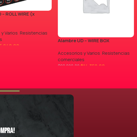
 – ROLL WIRE (x
 y Varios
,
Resistencias
s
Alambre UD – WIRE BOX
5.840,00
Accesorios y Varios
,
Resistencias
comerciales
$
14.350,00
$
28.000,00
LEER MÁS
ompra!