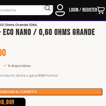
Login / Register
encias comerciales
Uwell
60 Ohms Grande 10ML
 ECO NANO / 0,60 Ohms Grande
00
8 disponibles
producto ahora y gana
655
Puntos!
GREGAR AL CARRITO
00,00
!