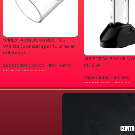
“PIREX” ACRILICOS RECTOS
VARIOS (Consulta por tu pirex en
el listado)
AIRISTECH BOQUILLA 
Accesorios y Varios
,
Pirex
,
Varios
PITERA
$
6.170,00
$
11.700,00
Vapeadores Herbales
LEER MÁS
$
14.500,00
$
18.900,00
AGREGAR AL CARRITO
Conta