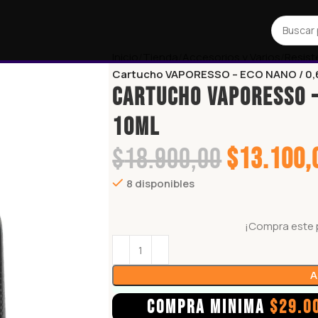
Inicio
Tienda
Accesorios y Varios
Resist
Cartucho VAPORESSO – ECO NANO / 0,
Cartucho VAPORESSO –
10ML
$
18.900,00
$
13.100,
8 disponibles
¡Compra este 
A
COMPRA MINIMA
$
29.0