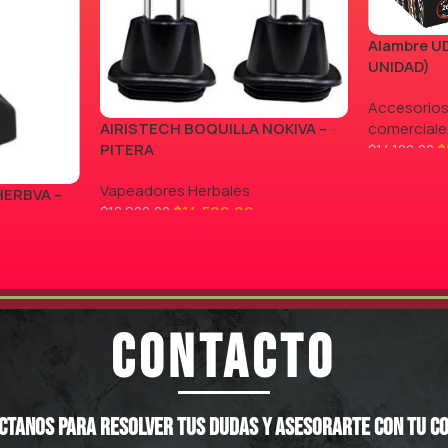
Alambre UD
UNIDAD)
Accesorios
AIRISTECH BOQUILLA NOKIVA –
comerciale
PITERA
$
$
14.100,00
LEER MÁS
Vapeadores Herbales
HERBVA –
$
14.500,00
$
18.900,00
AGREGAR AL CARRITO
CONTACTO
ctanos para resolver tus dudas y asesorarte con tu c