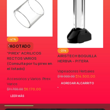
-47%
AGOTADO
-23%
“PIREX” ACRILICOS
AIRISTECH BOQUILLA
RECTOS VARIOS
V
HERBVA – PITERA
(Consulta por tu pirex en
el listado)
Vapeadores Herbales
$
14.500,00
$
18.900,00
Accesorios y Varios
,
Pirex
,
AGREGAR AL CARRITO
Varios
$
6.170,00
$
11.700,00
LEER MÁS