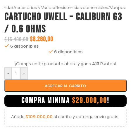
ienda
/
Accesorios y Varios
/
Resistencias comerciales
/
Voopoo
Cartucho UWELL – CALIBURN G3
/ 0.6 Ohms
$
8.260,00
$
16.400,00
6 disponibles
6 disponibles
¡Compra este producto ahora y gana
413
Puntos!
-
+
AGREGAR AL CARRITO
COMPRA MINIMA
$
29.000,00
!
Añade
$
109.000,00
al carrito y obtenga envío gratis!