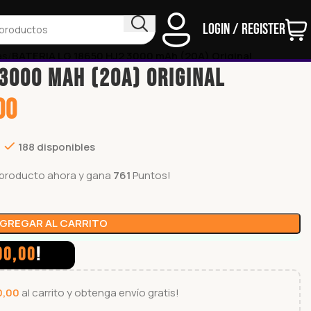
Login / Register
as
BATERIA LG 18650 HJ2 3000 mAh (20A) Original
 3000 mAh (20A) Original
00
188 disponibles
producto ahora y gana
761
Puntos!
GREGAR AL CARRITO
00,00
!
0,00
al carrito y obtenga envío gratis!