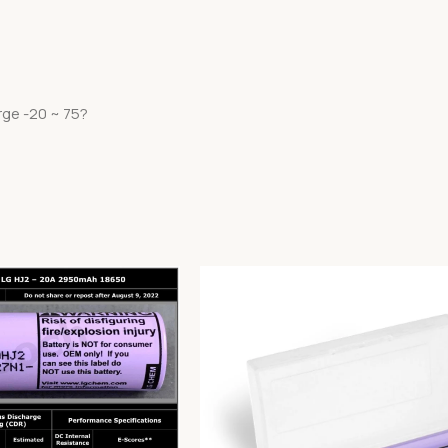
rge -20 ~ 75?