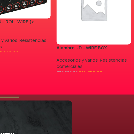
 – ROLL WIRE (x
 y Varios
,
Resistencias
s
Alambre UD – WIRE BOX
5.840,00
Accesorios y Varios
,
Resistencias
comerciales
$
14.350,00
$
28.000,00
LEER MÁS