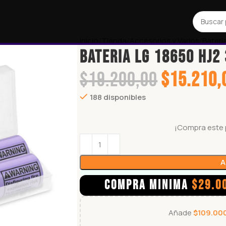
Inicio
Tienda
Accesorios y Varios
Baterí
BATERIA LG 18650 HJ2
$
19.200,00
$
15.210,
188 disponibles
¡Compra este 
A
COMPRA MINIMA
$
29.0
Añade
$
109.00