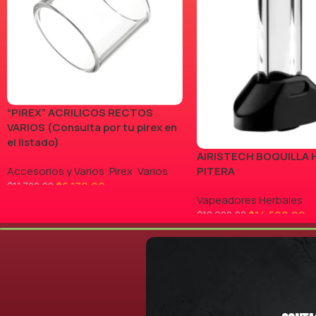
“PIREX” ACRILICOS RECTOS
VARIOS (Consulta por tu pirex en
el listado)
AIRISTECH BOQUILLA 
Accesorios y Varios
,
Pirex
,
Varios
PITERA
$
6.170,00
$
11.700,00
Vapeadores Herbales
LEER MÁS
$
14.500,00
$
18.900,00
AGREGAR AL CARRITO