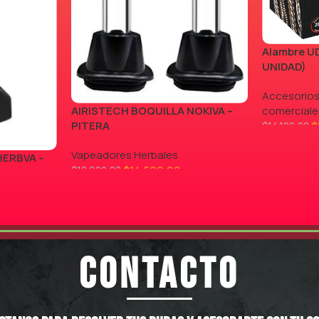
Alambre UD
UNIDAD)
Accesorios
AIRISTECH BOQUILLA NOKIVA –
comerciale
PITERA
$
$
14.100,00
LEER MÁS
Vapeadores Herbales
HERBVA –
$
14.500,00
$
18.900,00
AGREGAR AL CARRITO
CONTACTO