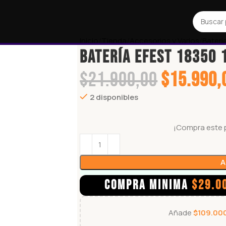
Inicio
Tienda
Accesorios y Varios
Baterí
Batería Efest 18350
$
21.900,00
$
15.990,
2 disponibles
¡Compra este 
A
COMPRA MINIMA
$
29.0
Añade
$
109.00