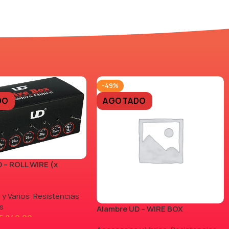
-49%
DO
AGOTADO
 – ROLL WIRE (x
 y Varios
,
Resistencias
s
Alambre UD – WIRE BOX
5.840,00