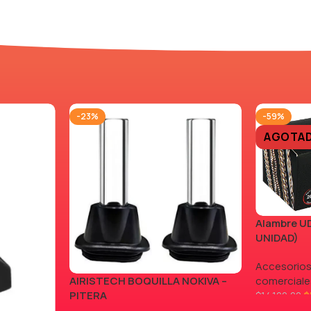
-23%
-59%
AGOTA
Alambre UD
UNIDAD)
Accesorios
AIRISTECH BOQUILLA NOKIVA –
comerciale
PITERA
$
$
14.100,00