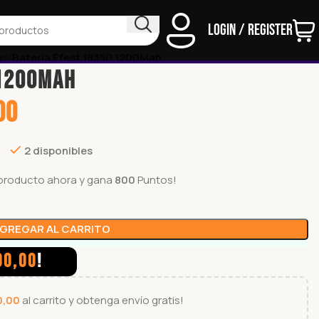
Login / Register
as
Batería Efest 18350 1200Mah
 1200Mah
00
2 disponibles
producto ahora y gana
800
Puntos!
GREGAR AL CARRITO
00,00
!
0,00
al carrito y obtenga envío gratis!