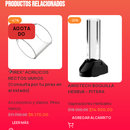
Productos relacionados
-47%
-23%
AGOTA
DO
“PIREX” ACRILICOS
RECTOS VARIOS
(Consulta por tu pirex en
AIRISTECH BOQUILLA
V
el listado)
HERBVA – PITERA
Accesorios y Varios
,
Pirex
,
Vapeadores Herbales
Varios
$
14.500,00
$
18.900,00
$
6.170,00
$
11.700,00
AGREGAR AL CARRITO
LEER MÁS