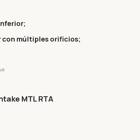
nferior;
r con múltiples orificios;
Intake MTL RTA