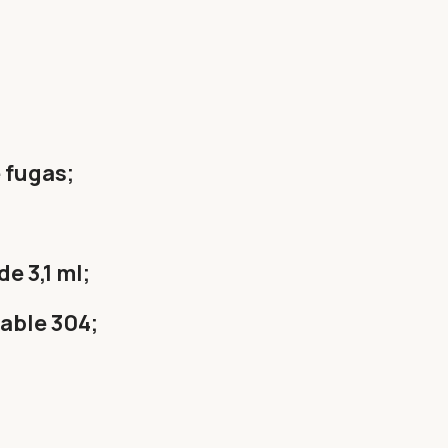
 fugas;
de 3,1 ml;
able 304;