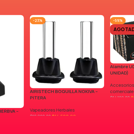
-23%
-59%
AGOTA
Alambre UD
UNIDAD)
Accesorios
AIRISTECH BOQUILLA NOKIVA –
comerciale
PITERA
$
$
14.100,00
LEER MÁS
Vapeadores Herbales
HERBVA –
$
14.500,00
$
18.900,00
AGREGAR AL CARRITO