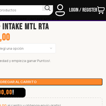
Login / Register
zador AUGVAPE – INTAKE MTL RTA
 INTAKE MTL RTA
,00
ariedad y empieza ganar
Puntos!.
GREGAR AL CARRITO
00,00
!
0,00
al carrito y obtenga envío gratis!