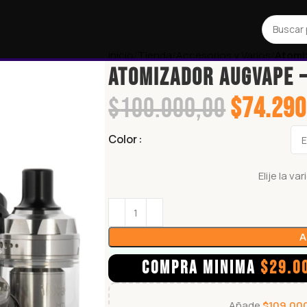
Inicio
Tienda
Accesorios y Varios
Atomi
Atomizador AUGVAPE –
$
100.000,00
$
74.290
Color
Elije la v
A
COMPRA MINIMA
$
29.0
Añade
$
109.00