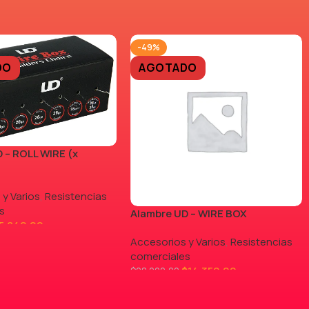
-49%
DO
AGOTADO
 – ROLL WIRE (x
 y Varios
,
Resistencias
s
Alambre UD – WIRE BOX
5.840,00
Accesorios y Varios
,
Resistencias
comerciales
$
14.350,00
$
28.000,00
LEER MÁS